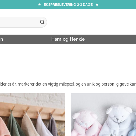
★ EKSPRESLEVERING 2-3 DAGE ★
rn
Ham og Hende
n fylder et år, markerer det en vigtig milepæl, og en unik og personlig ga