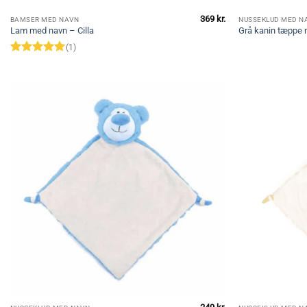
369
kr.
BAMSER MED NAVN
NUSSEKLUD MED N
Lam med navn – Cilla
Grå kanin tæppe 
(1)
Rated
5
out of 5