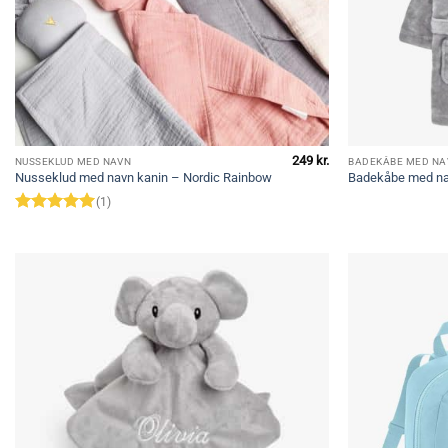
249
kr.
NUSSEKLUD MED NAVN
BADEKÅBE MED NA
Nusseklud med navn kanin – Nordic Rainbow
Badekåbe med nav
(1)
Rated
5
out of 5