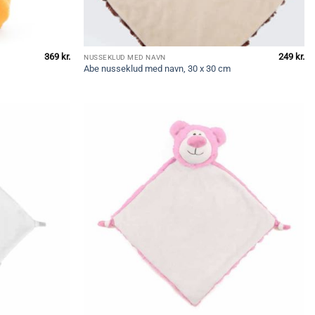
369
kr.
249
kr.
NUSSEKLUD MED NAVN
Abe nusseklud med navn, 30 x 30 cm