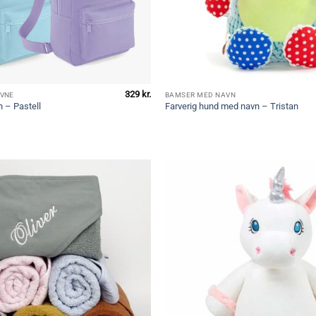
329
kr.
AVNE
BAMSER MED NAVN
 – Pastell
Farverig hund med navn – Tristan