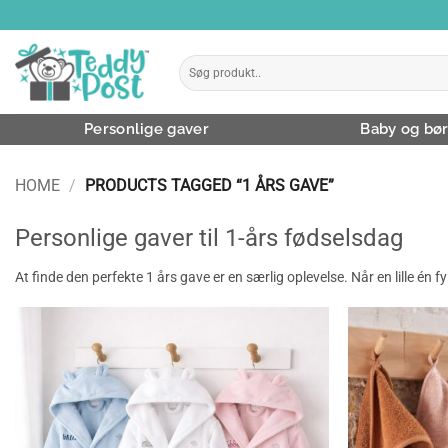
Skip
to
content
Search
for:
Personlige gaver
Baby og bø
HOME
/
PRODUCTS TAGGED “1 ÅRS GAVE”
Personlige gaver til 1-års fødselsdag
At finde den perfekte 1 års gave er en særlig oplevelse. Når en lille é