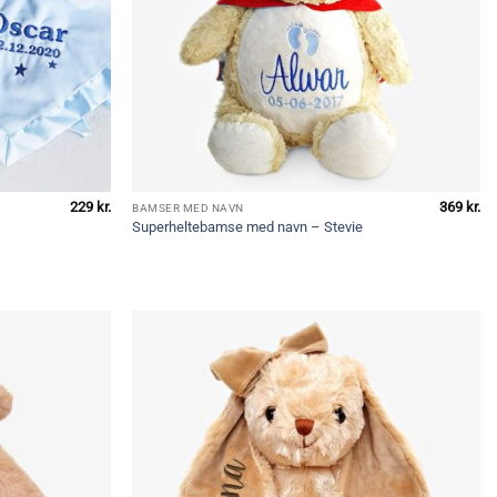
229
kr.
369
kr.
BAMSER MED NAVN
Superheltebamse med navn – Stevie