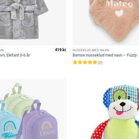
419
kr.
VN
NUSSEKLUD MED NAVN
n, Elefant 0-6 år
Bamse nusseklud med navn – Fuzzy
(2)
Rated
5
out of 5