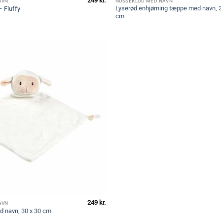
249
kr.
AVN
NUSSEKLUD MED NAVN
Lyserød enhjørning tæppe med navn, 3
– Fluffy
cm
249
kr.
AVN
navn, 30 x 30 cm