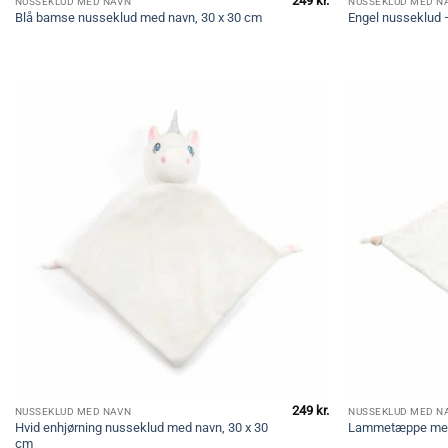
249
kr.
NUSSEKLUD MED NAVN
NUSSEKLUD MED N
Blå bamse nusseklud med navn, 30 x 30 cm
Engel nusseklud 
249
kr.
NUSSEKLUD MED NAVN
NUSSEKLUD MED N
Hvid enhjørning nusseklud med navn, 30 x 30
Lammetæppe med 
cm