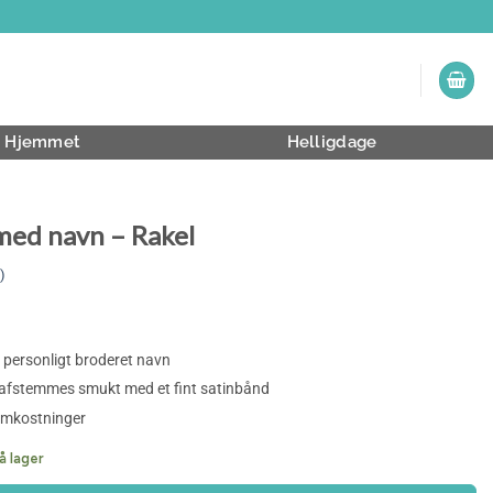
Hjemmet
Helligdage
med navn – Rakel
)
 personligt broderet navn
 afstemmes smukt med et fint satinbånd
omkostninger
å lager