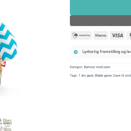
mobilepay2
Klarna
Visa
Lynhurtig fremstilling og l
Kategori:
Bamser med navn
Tags:
1 års gave
,
Bløde gaver
,
Gave til sm