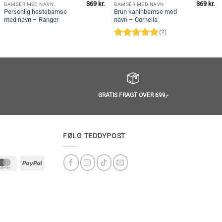
369
kr.
369
kr.
BAMSER MED NAVN
BAMSER MED NAVN
Personlig hestebamse
Brun kaninbamse med
med navn – Ranger
navn – Cornelia
(2)
Vurderet
5
ud af 5
GRATIS FRAGT OVER 699,-
FØLG TEDDYPOST
MasterCard
PayPal