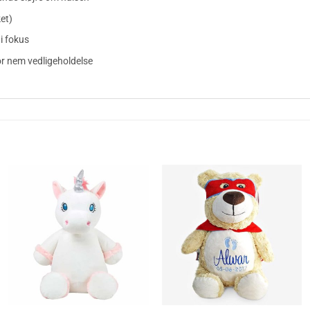
et)
i fokus
r nem vedligeholdelse