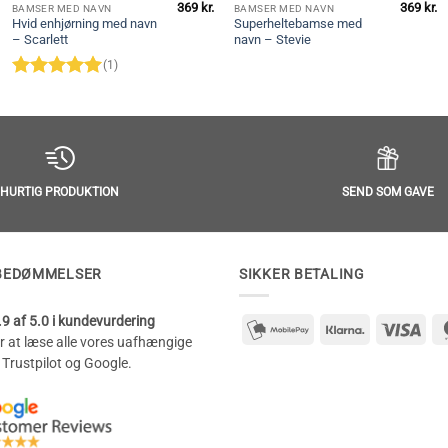
369
kr.
369
kr.
BAMSER MED NAVN
BAMSER MED NAVN
Hvid enhjørning med navn
Superheltebamse med
– Scarlett
navn – Stevie
(1)
Vurderet
5
ud af 5
SEND SOM GAVE
HURTIG PRODUKTION
BEDØMMELSER
SIKKER BETALING
9 af 5.0 i kundevurdering
mobilepay2
Klarna
Visa
or at læse alle vores uafhængige
 Trustpilot og Google.