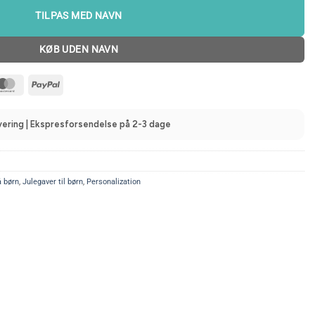
TILPAS MED NAVN
KØB UDEN NAVN
MasterCard
PayPal
evering | Ekspresforsendelse på 2-3 dage
å børn
,
Julegaver til børn
,
Personalization