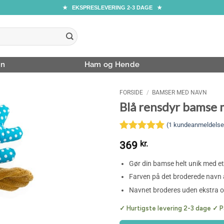
★ EKSPRESLEVERING 2-3 DAGE ★
rn
Ham og Hende
FORSIDE
/
BAMSER MED NAVN
Blå rensdyr bamse 
(
1
kundeanmeldelse
Bedømt
1
369
kr.
som
5
ud
af 5
Gør din bamse helt unik med et
baseret på
kundebedømmelse
Farven på det broderede navn
Navnet broderes uden ekstra 
✓ Hurtigste levering 2-3 dage ✓ P