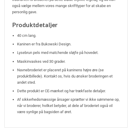
også vælge mellem vores mange skrifttyper for at skabe en
personlig gave.
Produktdetaljer
40 cm lang.
Kaninen er fra Bukowski Design.
Lysebrun pels med matchende sløjfe på hovedet.
Maskinvaskes ved 30 grader.
Navnebroderiet er placeret på kaninens højre øre (se
produktbillede). Kontakt os, hvis du ønsker broderingen et
andet sted.
Dette produkt er CE-mærket og har trækfaste detaljer.
Af sikkerhedsmæssige årsager sprætter vi ikke sømmene op,
når vi broderer, hvilket betyder, at dele af broderiet også vil
være synlige på bagsiden af øret.