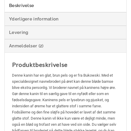
Beskrivelse
Yderligere information
Levering
Anmeldelser (2)
Produktbeskrivelse
Denne kanin har en glat, brun pels og er fra Bukowski. Med et
specialdesignet navnebroderi på øret kan denne bløde bamse
blive ekstra personlig. Vi broderer navnet på kaninens højre øre.
Gør denne kanin til en særlig gave til en nyfødt eller som en
fødselsdagsgave. Kaninens pels er lysebrun og pjusket, og
indersiden af ørerne har et glattere stof i samme farve.
Fodsålerne og den fine sløjfe på hovedet er lavet af det samme
glatte stof. Denne kanin vil ikke kun være et dejligt minde, men
også en blød og trofast ven at have ved sin side. Du vælger selv
trådfarven til broderiet på dette bløde stykke legetøj, og du kan