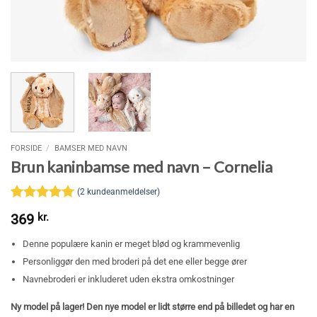
FORSIDE
/
BAMSER MED NAVN
Brun kaninbamse med navn – Cornelia
(
2
kundeanmeldelser)
Bedømt
2
369
kr.
som
5
ud
af 5
Denne populære kanin er meget blød og krammevenlig
baseret på
kundebedømmelser
Personliggør den med broderi på det ene eller begge ører
Navnebroderi er inkluderet uden ekstra omkostninger
Ny model på lager! Den nye model er lidt større end på billedet og har en