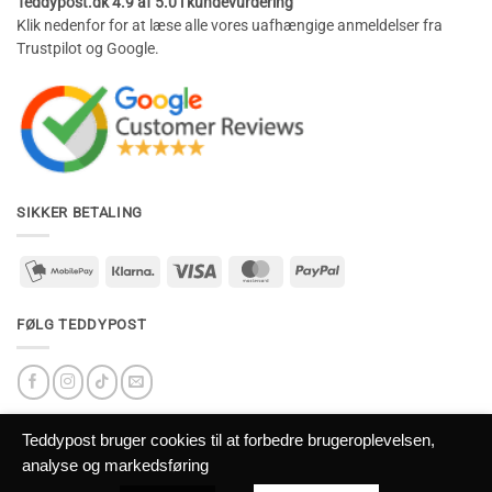
Teddypost.dk 4.9 af 5.0 i kundevurdering
Klik nedenfor for at læse alle vores uafhængige anmeldelser fra
Trustpilot og Google.
SIKKER BETALING
mobilepay2
Klarna
Visa
MasterCard
PayPal
FØLG TEDDYPOST
Teddypost bruger cookies til at forbedre brugeroplevelsen,
analyse og markedsføring
mobilepay
Klarna
Visa
MasterCard
PayPal