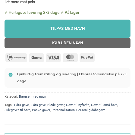
lidt mere mat pels.
✓ Hurtigste levering 2-3 dage ✓ På lager
TILPAS MED NAVN
KØB UDEN NAVN
mobilepay2
Klarna
Visa
MasterCard
PayPal
Lynhurtig fremstilling og levering | Ekspresforsendelse på 2-3
dage
Kategori:
Bamser med navn
Tags:
1 års gave
,
2 års gave
,
Bløde gaver
,
Gave til nyfødte
,
Gave til små børn
,
Julegaver til børn
,
Påske gaver
,
Personalization
,
Personlig dåbsgave