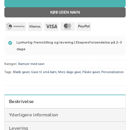
KØB UDEN NAVN
mobilepay2
Klarna
Visa
MasterCard
PayPal
Lynhurtig fremstilling og levering | Ekspresforsendelse på 2-3
dage
Kategori:
Bamser med navn
Tags:
Bløde gaver
,
Gave til små børn
,
Mors dags gave
,
Påske gaver
,
Personalization
Beskrivelse
Yderligere information
Levering