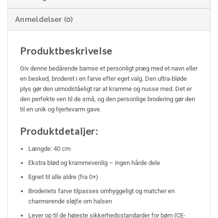
Anmeldelser (0)
Produktbeskrivelse
Giv denne bedårende bamse et personligt præg med et navn eller
en besked, broderet i en farve efter eget valg. Den ultra-bløde
plys gør den uimodståeligt rar at kramme og nusse med. Det er
den perfekte ven til de små, og den personlige brodering gør den
til en unik og hjertevarm gave.
Produktdetaljer:
Længde: 40 cm
Ekstra blød og krammevenlig – ingen hårde dele
Egnet til alle aldre (fra 0+)
Broderiets farve tilpasses omhyggeligt og matcher en
charmerende sløjfe om halsen
Lever op til de højeste sikkerhedsstandarder for børn (CE-