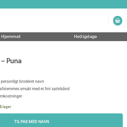
Hjemmet
Helligdage
 – Puna
 personligt broderet navn
 afstemmes smukt med et fint satinbånd
omkostninger
å lager
TILPAS MED NAVN