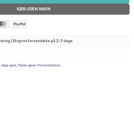
KØB UDEN NAVN
MasterCard
PayPal
evering | Ekspresforsendelse på 2-3 dage
 dags gave
,
Påske gaver
,
Personalization