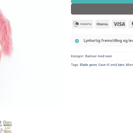
mobilepay2
Klarna
Visa
Lynhurtig fremstilling og l
Kategori:
Bamser med navn
Tags:
Bløde gaver
,
Gave til små børn
,
Mors