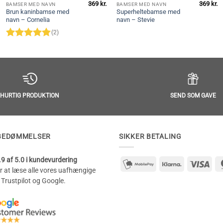
369
kr.
369
kr.
BAMSER MED NAVN
BAMSER MED NAVN
Brun kaninbamse med
Superheltebamse med
navn – Cornelia
navn – Stevie
(2)
Vurderet
5
ud af 5
SEND SOM GAVE
HURTIG PRODUKTION
BEDØMMELSER
SIKKER BETALING
9 af 5.0 i kundevurdering
mobilepay2
Klarna
Visa
or at læse alle vores uafhængige
 Trustpilot og Google.