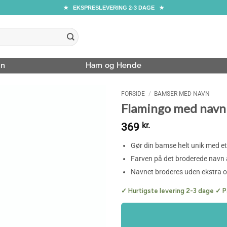
★ EKSPRESLEVERING 2-3 DAGE ★
rn
Ham og Hende
FORSIDE
/
BAMSER MED NAVN
Flamingo med navn
369
kr.
Gør din bamse helt unik med et
Farven på det broderede navn
Navnet broderes uden ekstra 
✓ Hurtigste levering 2-3 dage ✓ P