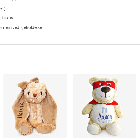
et)
i fokus
r nem vedligeholdelse