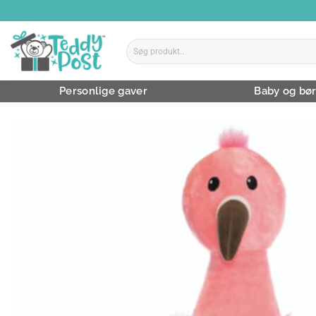
Skip
to
content
Søg
efter:
Personlige gaver
Baby og bø