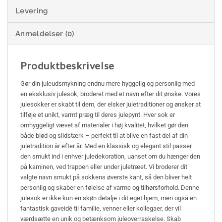
Levering
Anmeldelser (0)
Produktbeskrivelse
Gør din juleudsmykning endnu mere hyggelig og personlig med
en eksklusiv julesok, broderet med et navn efter dit ønske. Vores
julesokker er skabt til dem, der elsker juletraditioner og ønsker at
tilføje et unikt, varmt præg til deres julepynt. Hver sok er
omhyggeligt vævet af materialer i høj kvalitet, hvilket gør den
både blød og slidstærk – perfekt til at blive en fast del af din
juletradition år efter år. Med en klassisk og elegant stil passer
den smukt ind i enhver juledekoration, uanset om du hænger den
på kaminen, ved trappen eller under juletræet. Vi broderer dit
valgte navn smukt på sokkens øverste kant, så den bliver helt
personlig og skaber en følelse af varme og tilhørsforhold. Denne
julesok er ikke kun en skøn detalje i dit eget hjem, men også en
fantastisk gaveidé til familie, venner eller kollegaer, der vil
værdsætte en unik og betænksom juleoverraskelse. Skab