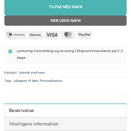
TILPAS MED NAVN
KØB UDEN NAVN
mobilepay2
Klarna
Visa
MasterCard
PayPal
Lynhurtig fremstilling og levering | Ekspresforsendelse på 2-3
dage
Kategori:
Julesok med navn
Tags:
Julegaver til børn
,
Personalization
Beskrivelse
Yderligere information