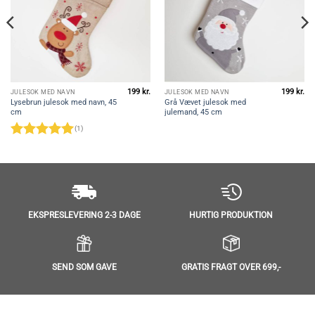
199
kr.
199
kr.
JULESOK MED NAVN
JULESOK MED NAVN
Lysebrun julesok med navn, 45
Grå Vævet julesok med
cm
julemand, 45 cm
(1)
Vurderet
5
ud af 5
EKSPRESLEVERING 2-3 DAGE
HURTIG PRODUKTION
SEND SOM GAVE
GRATIS FRAGT OVER 699,-