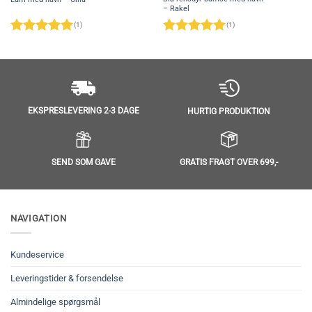
– Rakel
(1)
(1)
Vurderet
5
Vurderet
5
ud af 5
ud af 5
EKSPRESLEVERING 2-3 DAGE
HURTIG PRODUKTION
SEND SOM GAVE
GRATIS FRAGT OVER 699,-
NAVIGATION
Kundeservice
Leveringstider & forsendelse
Almindelige spørgsmål