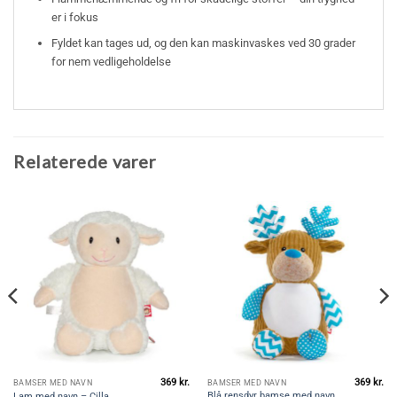
er i fokus
Fyldet kan tages ud, og den kan maskinvaskes ved 30 grader
for nem vedligeholdelse
Relaterede varer
369
kr.
369
kr.
BAMSER MED NAVN
BAMSER MED NAVN
Blå rensdyr bamse med navn
Lam med navn – Cilla