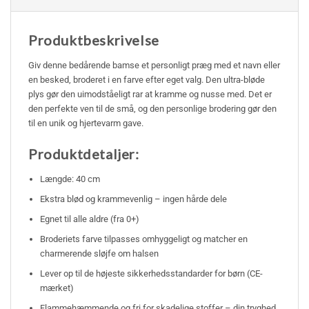
Produktbeskrivelse
Giv denne bedårende bamse et personligt præg med et navn eller
en besked, broderet i en farve efter eget valg. Den ultra-bløde
plys gør den uimodståeligt rar at kramme og nusse med. Det er
den perfekte ven til de små, og den personlige brodering gør den
til en unik og hjertevarm gave.
Produktdetaljer:
Længde: 40 cm
Ekstra blød og krammevenlig – ingen hårde dele
Egnet til alle aldre (fra 0+)
Broderiets farve tilpasses omhyggeligt og matcher en
charmerende sløjfe om halsen
Lever op til de højeste sikkerhedsstandarder for børn (CE-
mærket)
Flammehæmmende og fri for skadelige stoffer – din tryghed