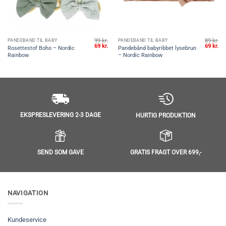
99
kr.
89
kr.
PANDEBÅND TIL BABY
PANDEBÅND TIL BABY
Den
Den
Den
Den
De
69
kr.
69
kr.
Rosettestof Boho – Nordic
Pandebånd babyribbet lysebrun
elige
ktuelle
oprindelige
aktuelle
oprindel
akt
Rainbow
– Nordic Rainbow
ris
pris
pris
pris
pri
r:
var:
er:
var:
er:
9 kr..
99 kr..
69 kr..
89 kr..
69 
EKSPRESLEVERING 2-3 DAGE
HURTIG PRODUKTION
SEND SOM GAVE
GRATIS FRAGT OVER 699,-
NAVIGATION
Kundeservice