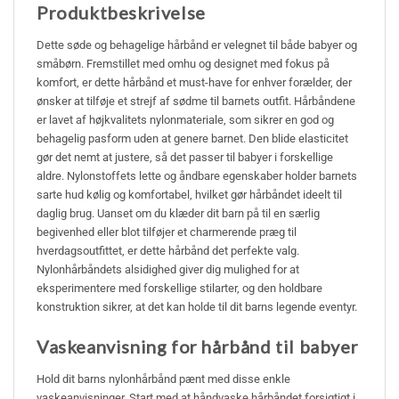
Produktbeskrivelse
Dette søde og behagelige hårbånd er velegnet til både babyer og
småbørn. Fremstillet med omhu og designet med fokus på
komfort, er dette hårbånd et must-have for enhver forælder, der
ønsker at tilføje et strejf af sødme til barnets outfit. Hårbåndene
er lavet af højkvalitets nylonmateriale, som sikrer en god og
behagelig pasform uden at genere barnet. Den blide elasticitet
gør det nemt at justere, så det passer til babyer i forskellige
aldre. Nylonstoffets lette og åndbare egenskaber holder barnets
sarte hud kølig og komfortabel, hvilket gør hårbåndet ideelt til
daglig brug. Uanset om du klæder dit barn på til en særlig
begivenhed eller blot tilføjer et charmerende præg til
hverdagsoutfittet, er dette hårbånd det perfekte valg.
Nylonhårbåndets alsidighed giver dig mulighed for at
eksperimentere med forskellige stilarter, og den holdbare
konstruktion sikrer, at det kan holde til dit barns legende eventyr.
Vaskeanvisning for hårbånd til babyer
Hold dit barns nylonhårbånd pænt med disse enkle
vaskeanvisninger. Start med at håndvaske hårbåndet forsigtigt i