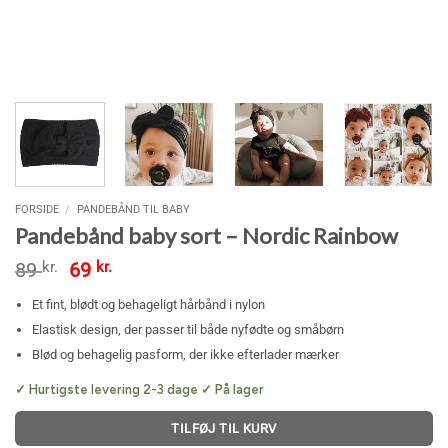
FORSIDE
/
PANDEBÅND TIL BABY
Pandebånd baby sort – Nordic Rainbow
Den
Den
89
kr.
69
kr.
oprindelige
aktuelle
pris
pris
Et fint, blødt og behageligt hårbånd i nylon
var:
er:
Elastisk design, der passer til både nyfødte og småbørn
89 kr..
69 kr..
Blød og behagelig pasform, der ikke efterlader mærker
✓ Hurtigste levering 2-3 dage ✓ På lager
TILFØJ TIL KURV