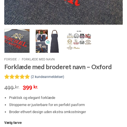
FORSIDE
/
FORKLÆDE MED NAVN
Forklæde med broderet navn – Oxford
(
2
kundeanmeldelser)
Bedømt
2
Den
Den
499
kr.
399
kr.
som
5
ud
oprindelige
aktuelle
af 5
pris
pris
Praktisk og elegant forklæde
baseret på
var:
er:
kundebedømmelser
Stropperne er justerbare for en perfekt pasform
499 kr..
399 kr..
Broder ethvert design uden ekstra omkostninger
Vælg farve