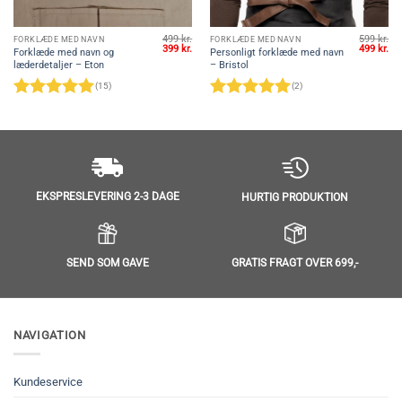
499
kr.
599
kr.
FORKLÆDE MED NAVN
FORKLÆDE MED NAVN
Den
Den
Den
De
399
kr.
499
kr.
Forklæde med navn og
Personligt forklæde med navn
oprindelige
aktuelle
oprindeli
akt
læderdetaljer – Eton
– Bristol
pris
pris
pris
pri
var:
er:
var:
er:
(15)
(2)
499 kr..
399 kr..
599 kr..
499
Vurderet
5
Vurderet
5
ud af 5
ud af 5
EKSPRESLEVERING 2-3 DAGE
HURTIG PRODUKTION
SEND SOM GAVE
GRATIS FRAGT OVER 699,-
NAVIGATION
Kundeservice