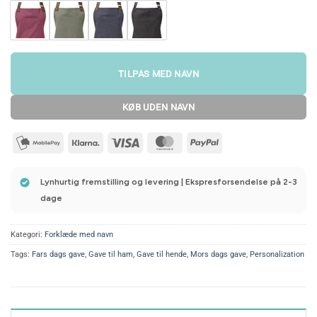
TILPAS MED NAVN
KØB UDEN NAVN
mobilepay2
Klarna
Visa
MasterCard
PayPal
Lynhurtig fremstilling og levering | Ekspresforsendelse på 2-3
dage
Kategori:
Forklæde med navn
Tags:
Fars dags gave
,
Gave til ham
,
Gave til hende
,
Mors dags gave
,
Personalization